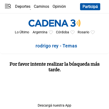
Deportes
Caminos
Opinión
Participá
Programas
Últimas coberturas
Últimas 24 h
En YouTube
Clima
Horóscopo
Lo Último
Argentina
Córdoba
Rosario
rodrigo rey - Temas
Por favor intente realizar la búsqueda más
tarde.
Descargá nuestra App