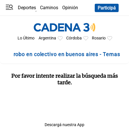
Deportes
Caminos
Opinión
Participá
Programas
Últimas coberturas
Últimas 24 h
En YouTube
Clima
Horóscopo
Lo Último
Argentina
Córdoba
Rosario
robo en colectivo en buenos aires - Temas
Por favor intente realizar la búsqueda más
tarde.
Descargá nuestra App