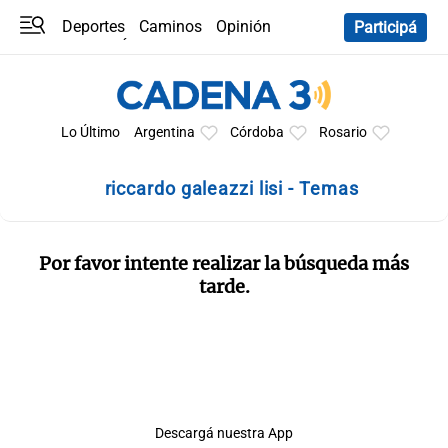
Deportes
Caminos
Opinión
Participá
Programas
Últimas coberturas
Últimas 24 h
En YouTube
Clima
Horóscopo
Lo Último
Argentina
Córdoba
Rosario
riccardo galeazzi lisi - Temas
Por favor intente realizar la búsqueda más
tarde.
Descargá nuestra App