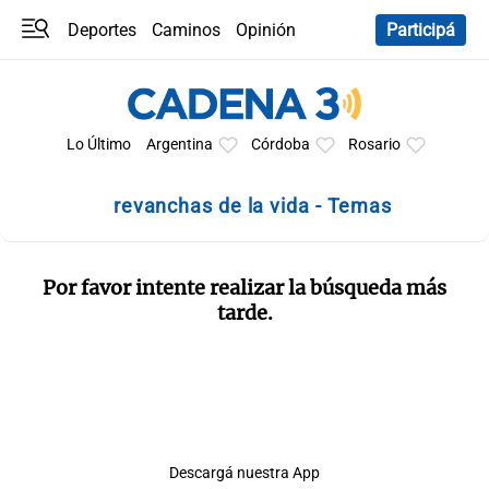
Deportes
Caminos
Opinión
Participá
Programas
Últimas coberturas
Últimas 24 h
En YouTube
Clima
Horóscopo
Lo Último
Argentina
Córdoba
Rosario
revanchas de la vida - Temas
Por favor intente realizar la búsqueda más
tarde.
Descargá nuestra App