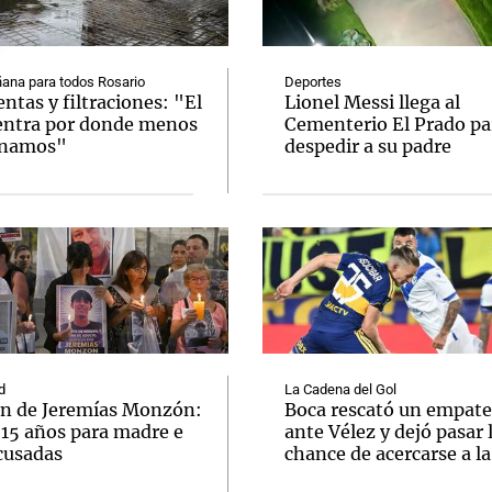
ana para todos Rosario
Deportes
tas y filtraciones: "El
Lionel Messi llega al
entra por donde menos
Cementerio El Prado pa
inamos"
despedir a su padre
Notas
Notas
No
e en Cadena 3
El huracán de Arequito
Cadena 3 en
d
La Cadena del Gol
n de Jeremías Monzón:
Boca rescató un empate
 15 años para madre e
ante Vélez y dejó pasar 
cusadas
chance de acercarse a l