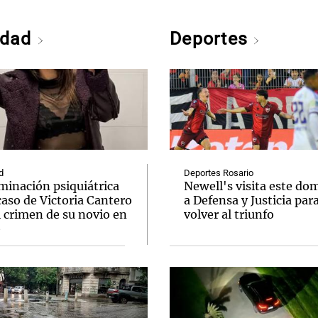
edad
Deportes
d
Deportes Rosario
minación psiquiátrica
Newell's visita este do
caso de Victoria Cantero
a Defensa y Justicia par
l crimen de su novio en
volver al triunfo
o