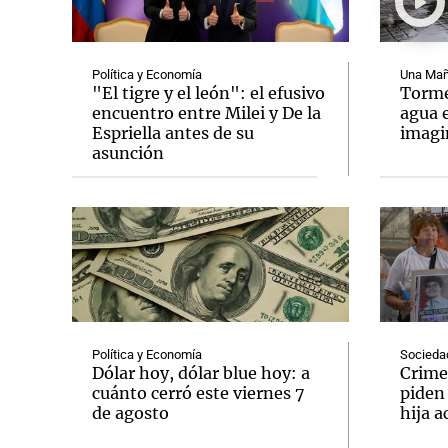
Política y Economía
Una Mañ
"El tigre y el león": el efusivo
Tormen
encuentro entre Milei y De la
agua 
Espriella antes de su
imag
Notas
Notas
asunción
Editorial
Mundial 2026
La Sol
Política y Economía
Socieda
Dólar hoy, dólar blue hoy: a
Crime
cuánto cerró este viernes 7
piden
de agosto
hija a