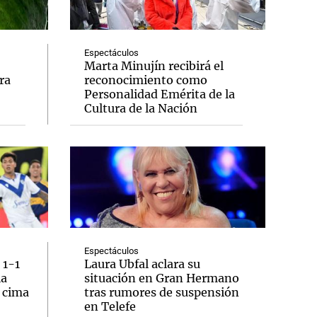
Espectáculos
Marta Minujín recibirá el
ra
reconocimiento como
Notas
Personalidad Emérita de la
tas
Notas
Cultura de la Nación
Venezuela de
 Groenlandia
Comprometidos
Madur
Espectáculos
 1-1
Laura Ubfal aclara su
la
situación en Gran Hermano
a cima
tras rumores de suspensión
en Telefe