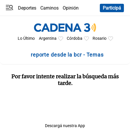
Deportes
Caminos
Opinión
Participá
Programas
Últimas coberturas
Últimas 24 h
En YouTube
Clima
Horóscopo
Lo Último
Argentina
Córdoba
Rosario
reporte desde la bcr - Temas
Por favor intente realizar la búsqueda más
tarde.
Descargá nuestra App