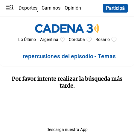
Deportes
Caminos
Opinión
Participá
Programas
Últimas coberturas
Últimas 24 h
En YouTube
Clima
Horóscopo
Lo Último
Argentina
Córdoba
Rosario
repercusiones del episodio - Temas
Por favor intente realizar la búsqueda más
tarde.
Descargá nuestra App