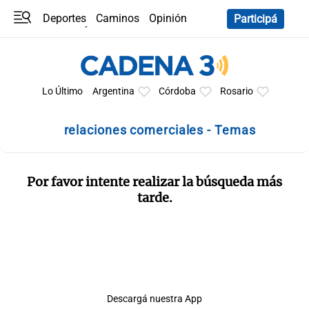
Deportes
Caminos
Opinión
Participá
Programas
Últimas coberturas
Últimas 24 h
En YouTube
Clima
Horóscopo
Lo Último
Argentina
Córdoba
Rosario
relaciones comerciales - Temas
Por favor intente realizar la búsqueda más
tarde.
Descargá nuestra App