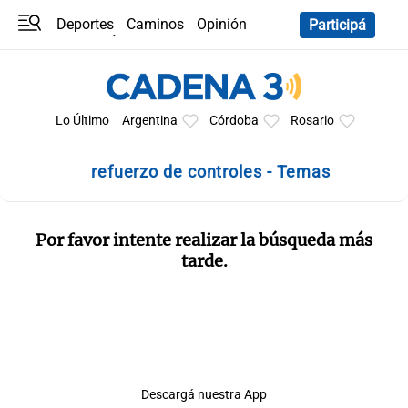
Deportes
Caminos
Opinión
Participá
Programas
Últimas coberturas
Últimas 24 h
En YouTube
Clima
Horóscopo
Lo Último
Argentina
Córdoba
Rosario
refuerzo de controles - Temas
Por favor intente realizar la búsqueda más
tarde.
Descargá nuestra App