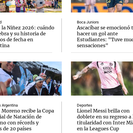
d
Boca Juniors
e la Niñez 2026: cuándo
Ascacíbar se emocionó 
ebra y su historia de
hacer un gol ante
os de fecha en
Estudiantes: "Tuve mu
Notas
Notas
No
tina
sensaciones"
e en Cadena 3
El huracán de Arequito
Cadena 3 en
Argentina
Deportes
o Moreno recibe la Copa
Lionel Messi brilla con
al de Natación de
doblete en su regreso a 
rno con récords y
titularidad con Inter M
s de 20 países
en la Leagues Cup