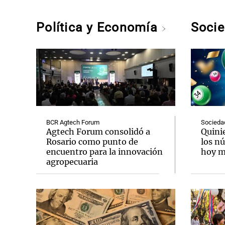
Política y Economía
Soci
BCR Agtech Forum
Socieda
Agtech Forum consolidó a
Quini
Rosario como punto de
los n
encuentro para la innovación
hoy mi
agropecuaria