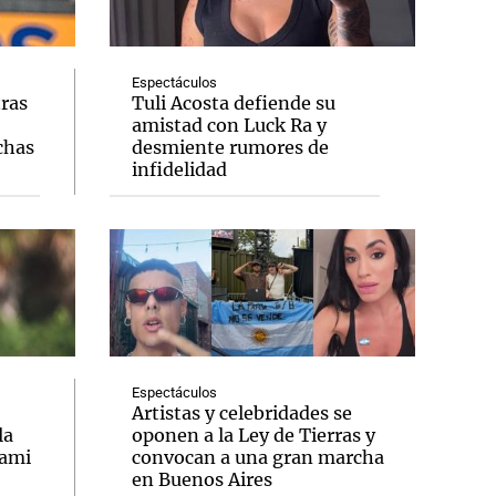
Espectáculos
tras
Tuli Acosta defiende su
amistad con Luck Ra y
Notas
chas
desmiente rumores de
tas
Notas
infidelidad
Venezuela de
 Groenlandia
Comprometidos
Madur
Espectáculos
Artistas y celebridades se
la
oponen a la Ley de Tierras y
iami
convocan a una gran marcha
en Buenos Aires