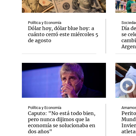
Política y Economía
Socieda
Dólar hoy, dólar blue hoy: a
Día d
cuánto cerró este miércoles 5
se cel
de agosto
cambi
Notas
Notas
Argen
Editorial
Mundial 2026
La Sol
Política y Economía
Amamos 
Caputo: "No está todo bien,
Perit
pero nunca dijimos que la
Mundi
economía se solucionaba en
Invie
dos años"
atleta