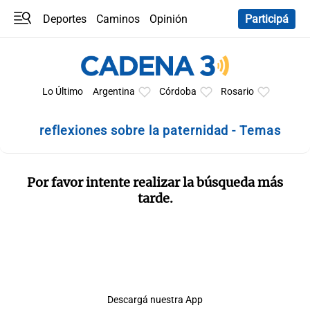
Deportes
Caminos
Opinión
Participá
Programas
Últimas coberturas
Últimas 24 h
En YouTube
Clima
Horóscopo
Lo Último
Argentina
Córdoba
Rosario
reflexiones sobre la paternidad - Temas
Por favor intente realizar la búsqueda más
tarde.
Descargá nuestra App