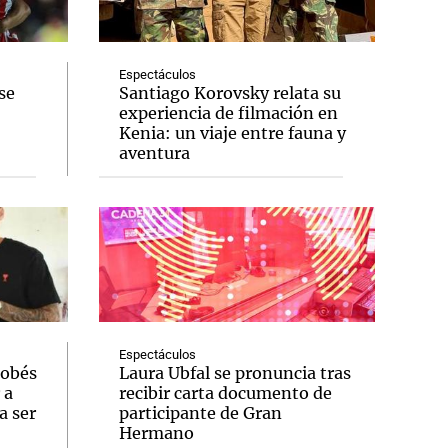
Espectáculos
se
Santiago Korovsky relata su
experiencia de filmación en
Notas
Kenia: un viaje entre fauna y
tas
Notas
aventura
Venezuela de
 Groenlandia
Comprometidos
Madur
Espectáculos
dobés
Laura Ubfal se pronuncia tras
 a
recibir carta documento de
a ser
participante de Gran
Hermano