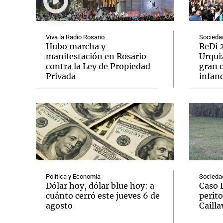
Viva la Radio Rosario
Socieda
Hubo marcha y
ReDi 2
manifestación en Rosario
Urquiz
contra la Ley de Propiedad
gran c
Notas
Notas
Privada
infanc
Editorial
Mundial 2026
La Sol
Política y Economía
Socieda
Dólar hoy, dólar blue hoy: a
Caso 
cuánto cerró este jueves 6 de
perito
agosto
Cailla