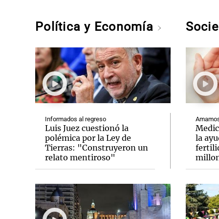
Política y Economía
Soci
Informados al regreso
Amamos 
Luis Juez cuestionó la
Medic
polémica por la Ley de
la ay
Tierras: "Construyeron un
fertil
relato mentiroso"
millo