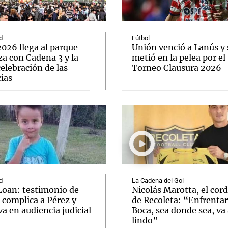
d
Fútbol
026 llega al parque
Unión venció a Lanús y 
a con Cadena 3 y la
metió en la pelea por el
elebración de las
Torneo Clausura 2026
Notas
Notas
No
ias
e en Cadena 3
El huracán de Arequito
Cadena 3 en
d
La Cadena del Gol
Loan: testimonio de
Nicolás Marotta, el cor
 complica a Pérez y
de Recoleta: “Enfrentar
va en audiencia judicial
Boca, sea donde sea, va 
lindo”