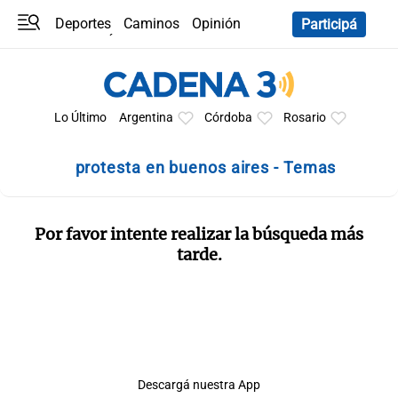
Deportes
Caminos
Opinión
Participá
Programas
Últimas coberturas
Últimas 24 h
En YouTube
Clima
Horóscopo
Lo Último
Argentina
Córdoba
Rosario
protesta en buenos aires - Temas
Por favor intente realizar la búsqueda más
tarde.
Descargá nuestra App