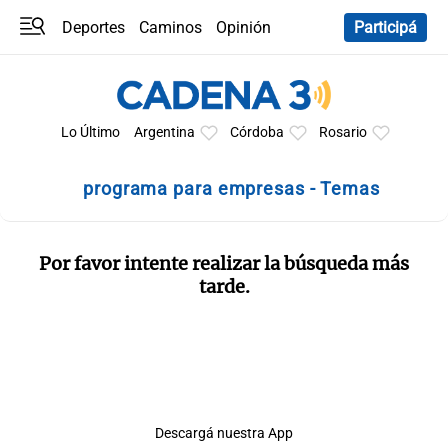
Deportes
Caminos
Opinión
Participá
Programas
Últimas coberturas
Últimas 24 h
En YouTube
Clima
Horóscopo
Lo Último
Argentina
Córdoba
Rosario
programa para empresas - Temas
Por favor intente realizar la búsqueda más
tarde.
Descargá nuestra App