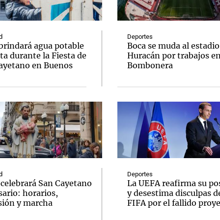
d
Deportes
brindará agua potable
Boca se muda al estadio
ta durante la Fiesta de
Huracán por trabajos e
ayetano en Buenos
Bombonera
Notas
Notas
No
e en Cadena 3
El huracán de Arequito
Cadena 3 en
d
Deportes
e celebrará San Cayetano
La UEFA reafirma su po
ario: horarios,
y desestima disculpas de
sión y marcha
FIFA por el fallido proy