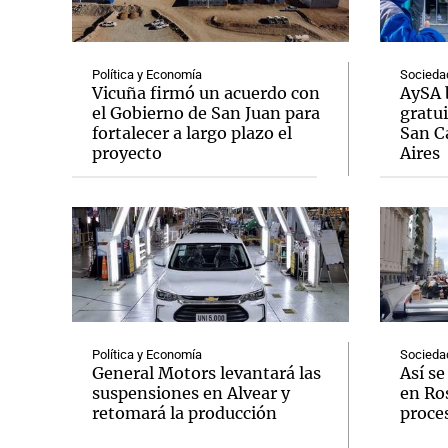
Política y Economía
Socieda
Vicuña firmó un acuerdo con
AySA 
el Gobierno de San Juan para
gratui
fortalecer a largo plazo el
San C
Notas
Notas
proyecto
Aires
Editorial
Mundial 2026
La Sol
Política y Economía
Socieda
General Motors levantará las
Así s
suspensiones en Alvear y
en Ros
retomará la producción
proce