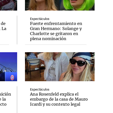
Espectáculos
 de
Fuerte enfrentamiento en
n La
Gran Hermano: Solange y
Notas
Charlotte se gritaron en
tas
Notas
plena nominación
Venezuela de
 Groenlandia
Comprometidos
Madur
Espectáculos
sición
Ana Rosenfeld explica el
 la
embargo de la casa de Mauro
ecto
Icardi y su contexto legal