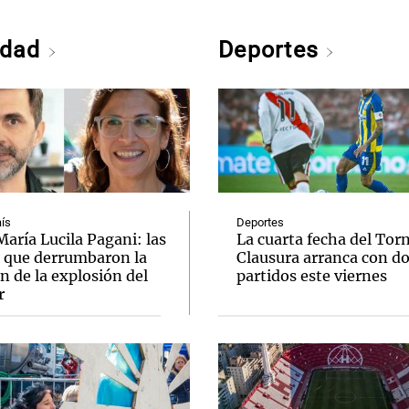
edad
Deportes
ís
Deportes
aría Lucila Pagani: las
La cuarta fecha del Tor
s que derrumbaron la
Clausura arranca con d
n de la explosión del
partidos este viernes
r