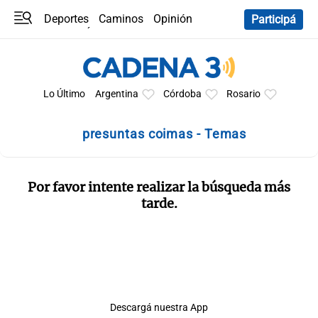
Deportes
Caminos
Opinión
Participá
Programas
Últimas coberturas
Últimas 24 h
En YouTube
Clima
Horóscopo
Lo Último
Argentina
Córdoba
Rosario
presuntas coimas - Temas
Por favor intente realizar la búsqueda más
tarde.
Descargá nuestra App