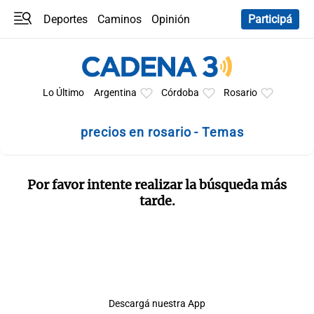
Deportes
Caminos
Opinión
Participá
Programas
Últimas coberturas
Últimas 24 h
En YouTube
Clima
Horóscopo
Lo Último
Argentina
Córdoba
Rosario
precios en rosario - Temas
Por favor intente realizar la búsqueda más
tarde.
Descargá nuestra App