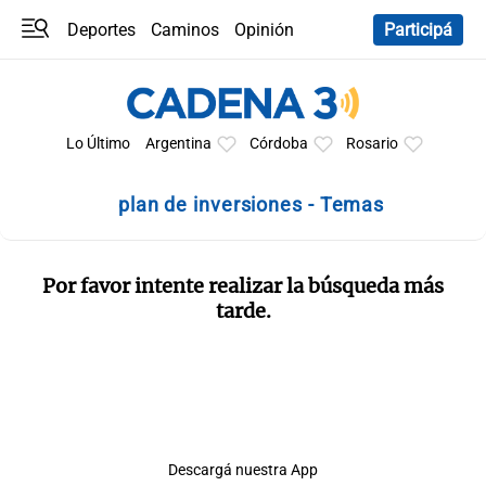
Deportes
Caminos
Opinión
Participá
Programas
Últimas coberturas
Últimas 24 h
En YouTube
Clima
Horóscopo
Lo Último
Argentina
Córdoba
Rosario
plan de inversiones - Temas
Por favor intente realizar la búsqueda más
tarde.
Descargá nuestra App