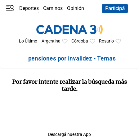
Deportes
Caminos
Opinión
Participá
Programas
Últimas coberturas
Últimas 24 h
En YouTube
Clima
Horóscopo
Lo Último
Argentina
Córdoba
Rosario
pensiones por invalidez - Temas
Por favor intente realizar la búsqueda más
tarde.
Descargá nuestra App