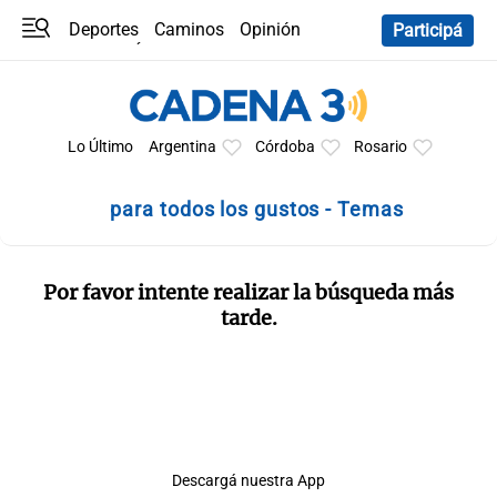
Deportes
Caminos
Opinión
Participá
Programas
Últimas coberturas
Últimas 24 h
En YouTube
Clima
Horóscopo
Lo Último
Argentina
Córdoba
Rosario
para todos los gustos - Temas
Por favor intente realizar la búsqueda más
tarde.
Descargá nuestra App