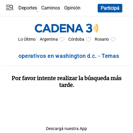
Deportes
Caminos
Opinión
Participá
Programas
Últimas coberturas
Últimas 24 h
En YouTube
Clima
Horóscopo
Lo Último
Argentina
Córdoba
Rosario
operativos en washington d.c. - Temas
Por favor intente realizar la búsqueda más
tarde.
Descargá nuestra App