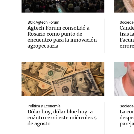
BCR Agtech Forum
Socieda
Agtech Forum consolidó a
Cande
Rosario como punto de
tras l
encuentro para la innovación
Facun
Notas
Notas
agropecuaria
error
Editorial
Mundial 2026
La Sol
Política y Economía
Socieda
Dólar hoy, dólar blue hoy: a
La co
cuánto cerró este miércoles 5
desped
de agosto
parej