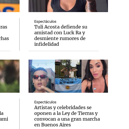
Espectáculos
tras
Tuli Acosta defiende su
amistad con Luck Ra y
Notas
chas
desmiente rumores de
tas
Notas
infidelidad
Venezuela de
 Groenlandia
Comprometidos
Madur
Espectáculos
Artistas y celebridades se
la
oponen a la Ley de Tierras y
iami
convocan a una gran marcha
en Buenos Aires