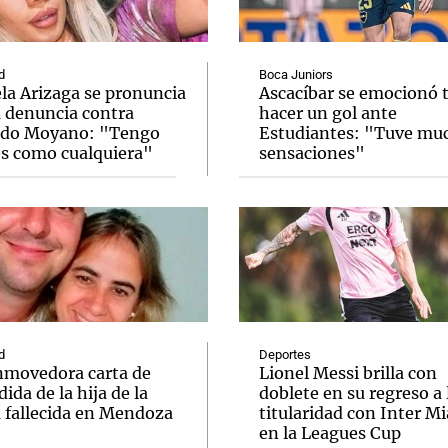
d
Boca Juniors
la Arizaga se pronuncia
Ascacíbar se emocionó 
a denuncia contra
hacer un gol ante
do Moyano: "Tengo
Estudiantes: "Tuve mu
Notas
Notas
No
es como cualquiera"
sensaciones"
e en Cadena 3
El huracán de Arequito
Cadena 3 en
d
Deportes
nmovedora carta de
Lionel Messi brilla con
ida de la hija de la
doblete en su regreso a 
a fallecida en Mendoza
titularidad con Inter M
en la Leagues Cup