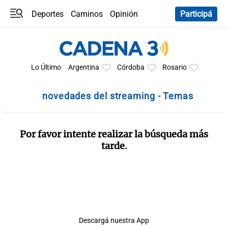
Deportes
Caminos
Opinión
Participá
Programas
Últimas coberturas
Últimas 24 h
En YouTube
Clima
Horóscopo
Lo Último
Argentina
Córdoba
Rosario
novedades del streaming - Temas
Por favor intente realizar la búsqueda más
tarde.
Descargá nuestra App