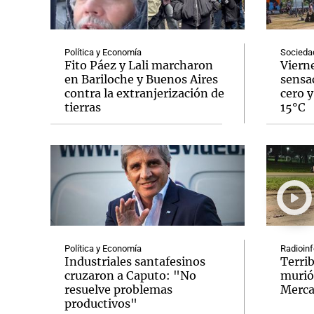
Política y Economía
Socieda
Fito Páez y Lali marcharon
Vierne
en Bariloche y Buenos Aires
sensa
contra la extranjerización de
cero y
Notas
Notas
tierras
15°C
Editorial
Mundial 2026
La Sol
Política y Economía
Radioin
Industriales santafesinos
Terri
cruzaron a Caputo: "No
murió
resuelve problemas
Merca
productivos"