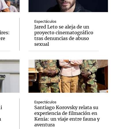
Espectáculos
Jared Leto se aleja de un
ires:
proyecto cinematográfico
Notas
bre
tras denuncias de abuso
tas
Notas
sexual
Venezuela de
 Groenlandia
Comprometidos
Madur
Espectáculos
i
Santiago Korovsky relata su
experiencia de filmación en
n
Kenia: un viaje entre fauna y
aventura