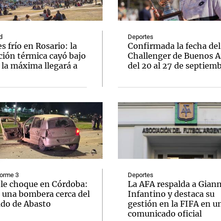
d
Deportes
s frío en Rosario: la
Confirmada la fecha del
ción térmica cayó bajo
Challenger de Buenos A
 la máxima llegará a
del 20 al 27 de septiem
Notas
Notas
No
e en Cadena 3
El huracán de Arequito
Cadena 3 en
forme 3
Deportes
ble choque en Córdoba:
La AFA respalda a Giann
 una bombera cerca del
Infantino y destaca su
do de Abasto
gestión en la FIFA en u
comunicado oficial