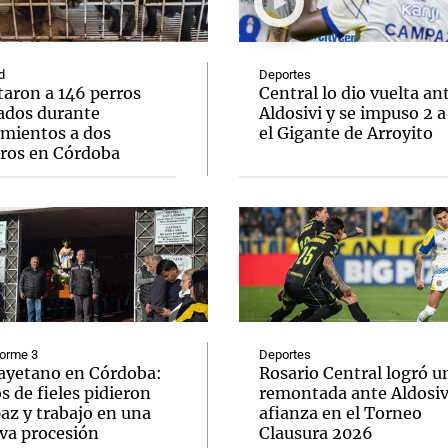
d
Deportes
taron a 146 perros
Central lo dio vuelta an
ados durante
Aldosivi y se impuso 2 a
amientos a dos
el Gigante de Arroyito
Notas
Notas
No
eros en Córdoba
e en Cadena 3
El huracán de Arequito
Cadena 3 en
forme 3
Deportes
ayetano en Córdoba:
Rosario Central logró u
s de fieles pidieron
remontada ante Aldosivi
az y trabajo en una
afianza en el Torneo
va procesión
Clausura 2026