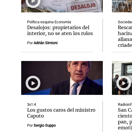
Política esquina Economía
Socieda
Desalojos: propietarios del
Resca
interior, no se aten los rulos
hacin
allan
Notas
Notas
Por
Adrián Simioni
criad
Editorial
Mundial 2026
La Sol
3x1:4
Radioin
Los gustos caros del ministro
San C
Caputo
ciento
pan, p
Por
Sergio Suppo
emoti