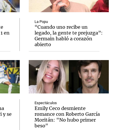
La Popu
te
“Cuando uno recibe un
 1 en
legado, la gente te prejuzga”:
Notas
Germain habló a corazón
tas
Notas
abierto
Venezuela de
 Groenlandia
Comprometidos
Madur
Espectáculos
na
Emily Ceco desmiente
 y se
romance con Roberto García
Moritán: "No hubo primer
beso"