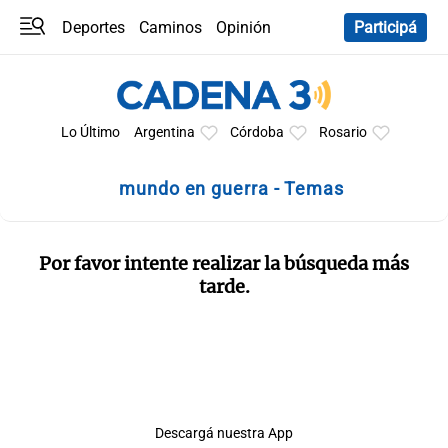
Deportes
Caminos
Opinión
Participá
Programas
Últimas coberturas
Últimas 24 h
En YouTube
Clima
Horóscopo
Lo Último
Argentina
Córdoba
Rosario
mundo en guerra - Temas
Por favor intente realizar la búsqueda más
tarde.
Descargá nuestra App