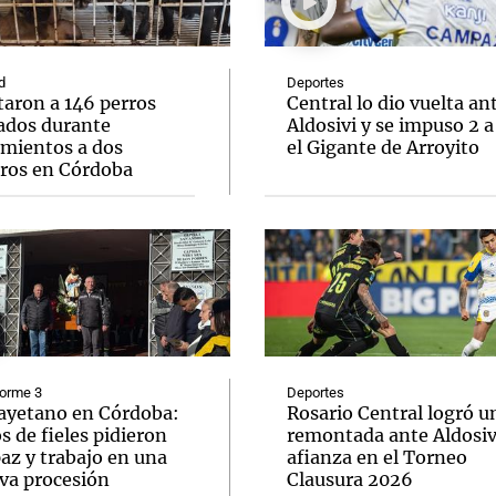
d
Deportes
taron a 146 perros
Central lo dio vuelta an
ados durante
Aldosivi y se impuso 2 a
amientos a dos
el Gigante de Arroyito
Notas
Notas
No
eros en Córdoba
e en Cadena 3
El huracán de Arequito
Cadena 3 en
forme 3
Deportes
ayetano en Córdoba:
Rosario Central logró u
s de fieles pidieron
remontada ante Aldosivi
az y trabajo en una
afianza en el Torneo
va procesión
Clausura 2026