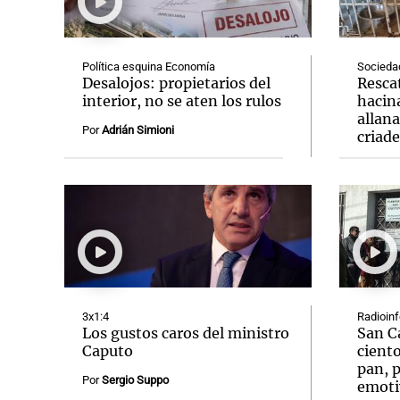
Política esquina Economía
Socieda
Desalojos: propietarios del
Resca
interior, no se aten los rulos
hacin
allan
Notas
Notas
Por
Adrián Simioni
criad
Editorial
Mundial 2026
La Sol
3x1:4
Radioin
Los gustos caros del ministro
San C
Caputo
ciento
pan, p
Por
Sergio Suppo
emoti