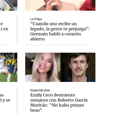
La Popu
te
“Cuando uno recibe un
 1 en
legado, la gente te prejuzga”:
Notas
Germain habló a corazón
tas
Notas
abierto
Venezuela de
 Groenlandia
Comprometidos
Madur
Espectáculos
na
Emily Ceco desmiente
 y se
romance con Roberto García
Moritán: "No hubo primer
beso"