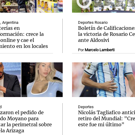
, Argentina
Deportes Rosario
terías en
Boletín de Calificacione
ormación: crece la
la victoria de Rosario C
online y cae el
ante Aldosivi
Notas
Notas
No
iento en los locales
Por
Marcelo Lamberti
e en Cadena 3
El huracán de Arequito
Cadena 3 en
d
Deportes
zaron el pedido de
Nicolás Tagliafico antic
do Moyano para
retiro del Mundial: "Cr
ar la perimetral sobre
este fue mi último"
la Arizaga