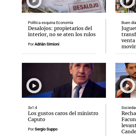
Política esquina Economía
Buen día
Desalojos: propietarios del
Jugue
interior, no se aten los rulos
transf
venta 
Notas
Notas
Por
Adrián Simioni
movim
Editorial
Mundial 2026
La Sol
3x1:4
Socieda
Los gustos caros del ministro
Recha
Caputo
Facun
levant
Por
Sergio Suppo
Cande