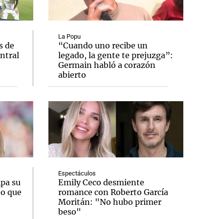
La Popu
s de
“Cuando uno recibe un
entral
legado, la gente te prejuzga”:
Notas
Germain habló a corazón
tas
Notas
abierto
Venezuela de
 Groenlandia
Comprometidos
Madur
Espectáculos
ipa su
Emily Ceco desmiente
eo que
romance con Roberto García
Moritán: "No hubo primer
beso"