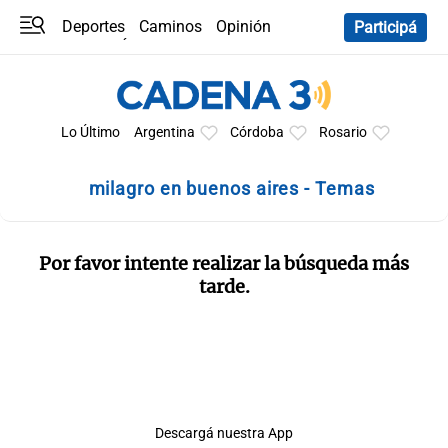
Deportes
Caminos
Opinión
Participá
Programas
Últimas coberturas
Últimas 24 h
En YouTube
Clima
Horóscopo
Lo Último
Argentina
Córdoba
Rosario
milagro en buenos aires - Temas
Por favor intente realizar la búsqueda más
tarde.
Descargá nuestra App