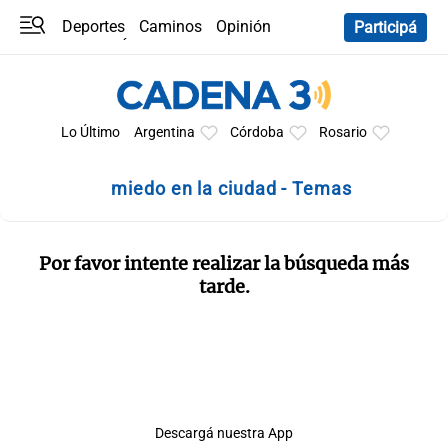
Deportes
Caminos
Opinión
Participá
Programas
Últimas coberturas
Últimas 24 h
En YouTube
Clima
Horóscopo
Lo Último
Argentina
Córdoba
Rosario
miedo en la ciudad - Temas
Por favor intente realizar la búsqueda más
tarde.
Descargá nuestra App