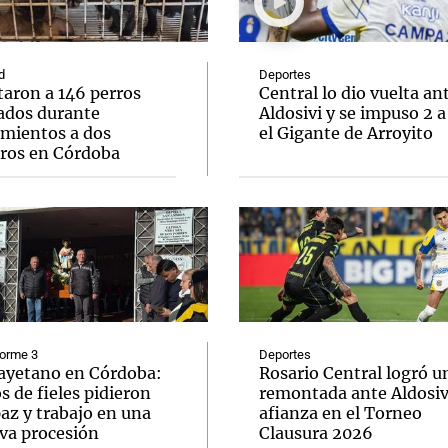
d
Deportes
taron a 146 perros
Central lo dio vuelta an
ados durante
Aldosivi y se impuso 2 a
amientos a dos
el Gigante de Arroyito
Notas
Notas
No
eros en Córdoba
e en Cadena 3
El huracán de Arequito
Cadena 3 en
forme 3
Deportes
ayetano en Córdoba:
Rosario Central logró u
s de fieles pidieron
remontada ante Aldosivi
az y trabajo en una
afianza en el Torneo
va procesión
Clausura 2026