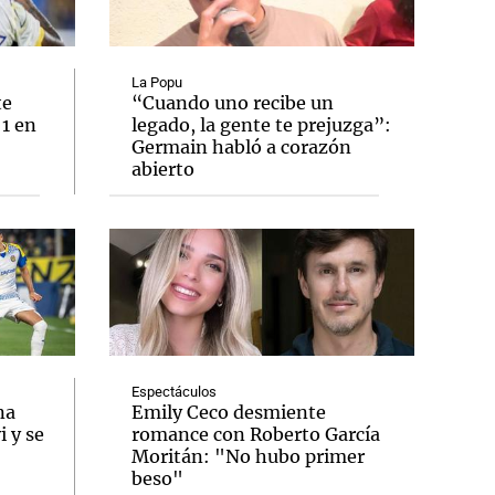
La Popu
te
“Cuando uno recibe un
 1 en
legado, la gente te prejuzga”:
Notas
Germain habló a corazón
tas
Notas
abierto
Venezuela de
 Groenlandia
Comprometidos
Madur
Espectáculos
na
Emily Ceco desmiente
 y se
romance con Roberto García
Moritán: "No hubo primer
beso"