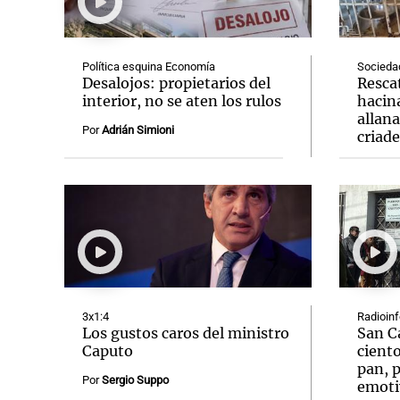
Política esquina Economía
Socieda
Desalojos: propietarios del
Resca
interior, no se aten los rulos
hacin
allan
Notas
Notas
Por
Adrián Simioni
criad
Editorial
Mundial 2026
La Sol
3x1:4
Radioin
Los gustos caros del ministro
San C
Caputo
ciento
pan, p
Por
Sergio Suppo
emoti