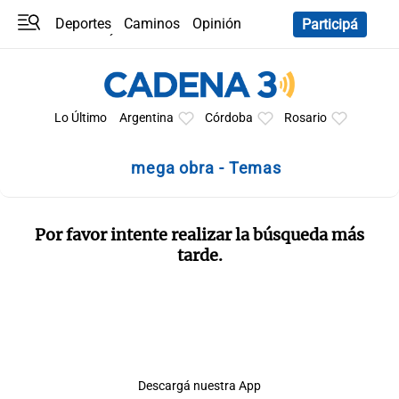
Deportes
Caminos
Opinión
Participá
Programas
Últimas coberturas
Últimas 24 h
En YouTube
Clima
Horóscopo
Lo Último
Argentina
Córdoba
Rosario
mega obra - Temas
Por favor intente realizar la búsqueda más
tarde.
Descargá nuestra App