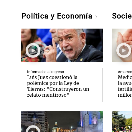
Política y Economía
Soci
Informados al regreso
Amamos 
Luis Juez cuestionó la
Medic
polémica por la Ley de
la ay
Tierras: "Construyeron un
fertil
relato mentiroso"
millo