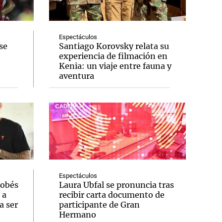
Espectáculos
se
Santiago Korovsky relata su
experiencia de filmación en
Notas
Kenia: un viaje entre fauna y
tas
Notas
aventura
Venezuela de
 Groenlandia
Comprometidos
Madur
Espectáculos
dobés
Laura Ubfal se pronuncia tras
 a
recibir carta documento de
a ser
participante de Gran
Hermano