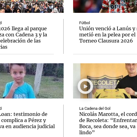
d
Fútbol
026 llega al parque
Unión venció a Lanús y 
a con Cadena 3 y la
metió en la pelea por el
elebración de las
Torneo Clausura 2026
Notas
Notas
No
ias
e en Cadena 3
El huracán de Arequito
Cadena 3 en
d
La Cadena del Gol
Loan: testimonio de
Nicolás Marotta, el cor
 complica a Pérez y
de Recoleta: “Enfrentar
va en audiencia judicial
Boca, sea donde sea, va 
lindo”