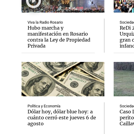
Viva la Radio Rosario
Socieda
Hubo marcha y
ReDi 2
manifestación en Rosario
Urquiz
contra la Ley de Propiedad
gran c
Notas
Notas
Privada
infanc
Editorial
Mundial 2026
La Sol
Política y Economía
Socieda
Dólar hoy, dólar blue hoy: a
Caso 
cuánto cerró este jueves 6 de
perito
agosto
Cailla