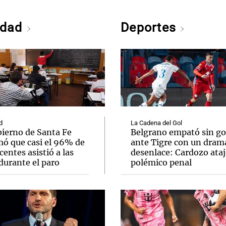
edad
Deportes
d
La Cadena del Gol
bierno de Santa Fe
Belgrano empató sin go
mó que casi el 96% de
ante Tigre con un dram
centes asistió a las
desenlace: Cardozo ata
durante el paro
polémico penal