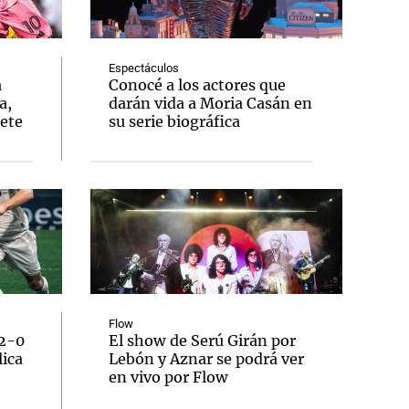
Espectáculos
a
Conocé a los actores que
a,
darán vida a Moria Casán en
Notas
lete
su serie biográfica
tas
Notas
Venezuela de
 Groenlandia
Comprometidos
Madur
Flow
 2-0
El show de Serú Girán por
lica
Lebón y Aznar se podrá ver
en vivo por Flow