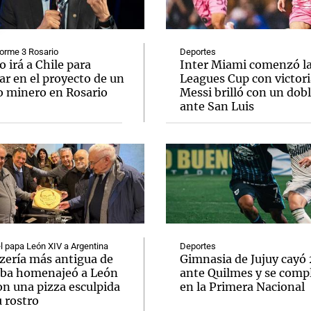
orme 3 Rosario
Deportes
o irá a Chile para
Inter Miami comenzó l
ar en el proyecto de un
Leagues Cup con victori
o minero en Rosario
Messi brilló con un dob
Notas
Notas
No
ante San Luis
e en Cadena 3
El huracán de Arequito
Cadena 3 en
el papa León XIV a Argentina
Deportes
zzería más antigua de
Gimnasia de Jujuy cayó
ba homenajeó a León
ante Quilmes y se comp
on una pizza esculpida
en la Primera Nacional
 rostro