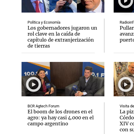
Política y Economía
Radioinf
Los gobernadores jugaron un
Pullar
rol clave en la caída de
avanz
capítulo de extranjerización
puert
Notas
Notas
de tierras
Editorial
Mundial 2026
La Sol
BCR Agtech Forum
Visita d
El boom de los drones en el
La pi
agro: ya hay casi 4.000 en el
Córdo
campo argentino
XIV c
con su