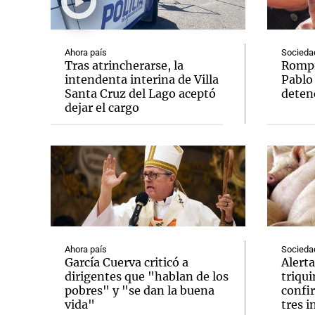
Ahora país
Socieda
Tras atrincherarse, la
Rompió
intendenta interina de Villa
Pablo
Santa Cruz del Lago aceptó
deten
Notas
Notas
dejar el cargo
Editorial
Mundial 2026
La Sol
Ahora país
Socieda
García Cuerva criticó a
Alerta
dirigentes que "hablan de los
triqu
pobres" y "se dan la buena
confi
vida"
tres 