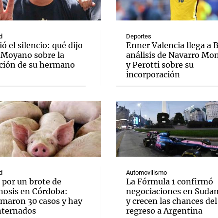
d
Deportes
 el silencio: qué dijo
Enner Valencia llega a 
 Moyano sobre la
análisis de Navarro Mo
ción de su hermano
y Perotti sobre su
Notas
Notas
No
incorporación
e en Cadena 3
El huracán de Arequito
Cadena 3 en
d
Automovilismo
 por un brote de
La Fórmula 1 confirmó
inosis en Córdoba:
negociaciones en Suda
rmaron 30 casos y hay
y crecen las chances del
internados
regreso a Argentina