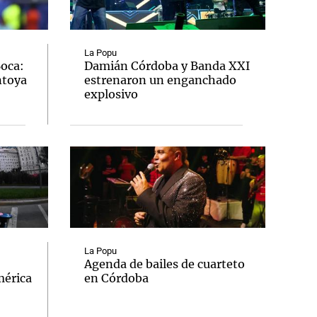
La Popu
Boca:
Damián Córdoba y Banda XXI
ntoya
estrenaron un enganchado
Notas
explosivo
tas
Notas
Venezuela de
 Groenlandia
Comprometidos
Madur
La Popu
Agenda de bailes de cuarteto
mérica
en Córdoba