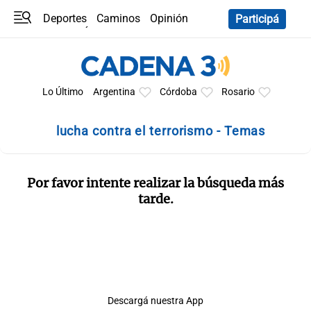
Deportes
Caminos
Opinión
Participá
Programas
Últimas coberturas
Últimas 24 h
En YouTube
Clima
Horóscopo
Lo Último
Argentina
Córdoba
Rosario
lucha contra el terrorismo - Temas
Por favor intente realizar la búsqueda más
tarde.
Descargá nuestra App