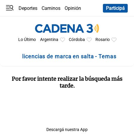
Deportes
Caminos
Opinión
Participá
Programas
Últimas coberturas
Últimas 24 h
En YouTube
Clima
Horóscopo
Lo Último
Argentina
Córdoba
Rosario
licencias de marca en salta - Temas
Por favor intente realizar la búsqueda más
tarde.
Descargá nuestra App