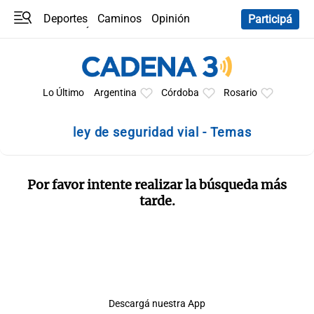
Deportes
Caminos
Opinión
Participá
Programas
Últimas coberturas
Últimas 24 h
En YouTube
Clima
Horóscopo
Lo Último
Argentina
Córdoba
Rosario
ley de seguridad vial - Temas
Por favor intente realizar la búsqueda más
tarde.
Descargá nuestra App