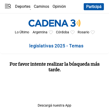
Deportes
Caminos
Opinión
Participá
Programas
Últimas coberturas
Últimas 24 h
En YouTube
Clima
Horóscopo
Lo Último
Argentina
Córdoba
Rosario
legislativas 2025 - Temas
Por favor intente realizar la búsqueda más
tarde.
Descargá nuestra App