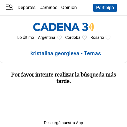
Deportes
Caminos
Opinión
Participá
Programas
Últimas coberturas
Últimas 24 h
En YouTube
Clima
Horóscopo
Lo Último
Argentina
Córdoba
Rosario
kristalina georgieva - Temas
Por favor intente realizar la búsqueda más
tarde.
Descargá nuestra App