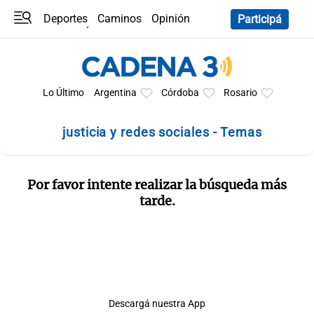
Deportes
Caminos
Opinión
Participá
Programas
Últimas coberturas
Últimas 24 h
En YouTube
Clima
Horóscopo
Lo Último
Argentina
Córdoba
Rosario
justicia y redes sociales - Temas
Por favor intente realizar la búsqueda más
tarde.
Descargá nuestra App