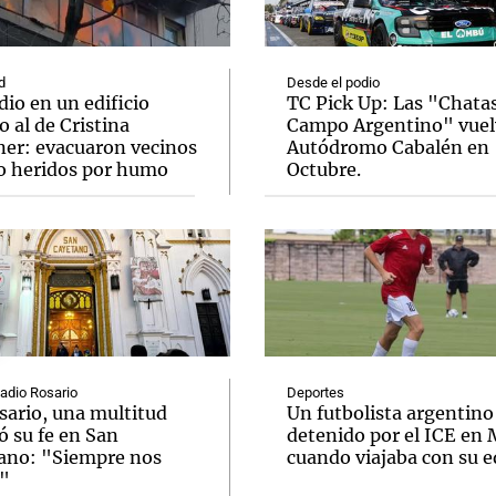
d
Desde el podio
io en un edificio
TC Pick Up: Las "Chatas
o al de Cristina
Campo Argentino" vuel
ner: evacuaron vecinos
Autódromo Cabalén en
Notas
Notas
No
o heridos por humo
Octubre.
e en Cadena 3
El huracán de Arequito
Cadena 3 en
Radio Rosario
Deportes
sario, una multitud
Un futbolista argentino
ó su fe en San
detenido por el ICE en
ano: "Siempre nos
cuando viajaba con su 
"