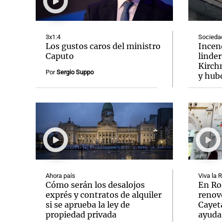
3x1:4
Socieda
Los gustos caros del ministro
Incend
Caputo
linder
Kirch
Notas
Notas
Por
Sergio Suppo
y hub
Editorial
Mundial 2026
La Sol
Ahora país
Viva la 
Cómo serán los desalojos
En Ro
exprés y contratos de alquiler
renov
si se aprueba la ley de
Cayet
propiedad privada
ayuda