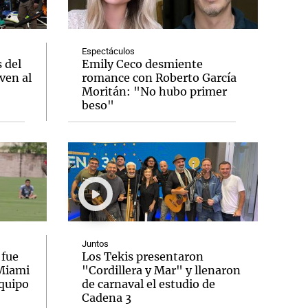
Espectáculos
 del
Emily Ceco desmiente
ven al
romance con Roberto García
Notas
Moritán: "No hubo primer
tas
Notas
beso"
Venezuela de
 Groenlandia
Comprometidos
Madur
Juntos
 fue
Los Tekis presentaron
 Miami
"Cordillera y Mar" y llenaron
equipo
de carnaval el estudio de
Cadena 3