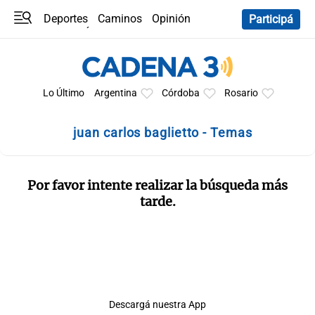
Deportes
Caminos
Opinión
Participá
Programas
Últimas coberturas
Últimas 24 h
En YouTube
Clima
Horóscopo
Lo Último
Argentina
Córdoba
Rosario
juan carlos baglietto - Temas
Por favor intente realizar la búsqueda más
tarde.
Descargá nuestra App