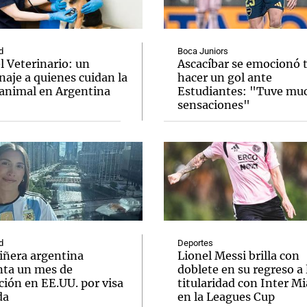
d
Boca Juniors
l Veterinario: un
Ascacíbar se emocionó 
aje a quienes cuidan la
hacer un gol ante
 animal en Argentina
Estudiantes: "Tuve mu
Notas
Notas
No
sensaciones"
e en Cadena 3
El huracán de Arequito
Cadena 3 en
d
Deportes
iñera argentina
Lionel Messi brilla con
nta un mes de
doblete en su regreso a 
ción en EE.UU. por visa
titularidad con Inter M
da
en la Leagues Cup