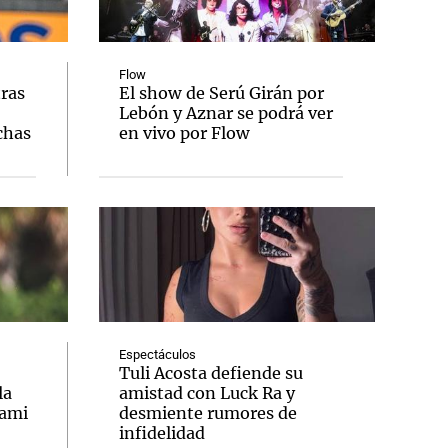
Flow
tras
El show de Serú Girán por
Lebón y Aznar se podrá ver
Notas
chas
en vivo por Flow
tas
Notas
Venezuela de
 Groenlandia
Comprometidos
Madur
Espectáculos
Tuli Acosta defiende su
la
amistad con Luck Ra y
iami
desmiente rumores de
infidelidad