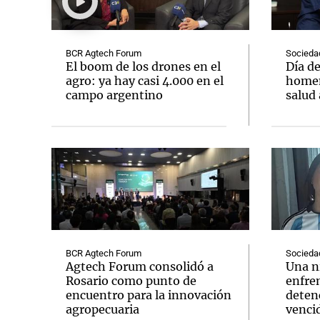
BCR Agtech Forum
Socieda
El boom de los drones en el
Día de
agro: ya hay casi 4.000 en el
homen
campo argentino
salud
Notas
Notas
Editorial
Mundial 2026
La Sol
BCR Agtech Forum
Socieda
Agtech Forum consolidó a
Una n
Rosario como punto de
enfre
encuentro para la innovación
deten
agropecuaria
venci