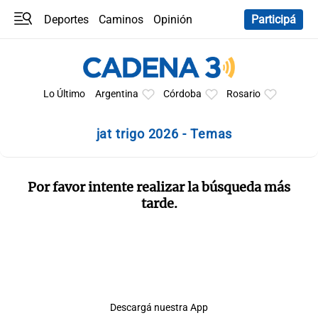
Deportes
Caminos
Opinión
Participá
Programas
Últimas coberturas
Últimas 24 h
En YouTube
Clima
Horóscopo
Lo Último
Argentina
Córdoba
Rosario
jat trigo 2026 - Temas
Por favor intente realizar la búsqueda más
tarde.
Descargá nuestra App