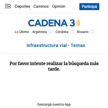
Deportes
Caminos
Opinión
Participá
Programas
Últimas coberturas
Últimas 24 h
En YouTube
Clima
Horóscopo
Lo Último
Argentina
Córdoba
Rosario
infraestructura vial - Temas
Por favor intente realizar la búsqueda más
tarde.
Descargá nuestra App