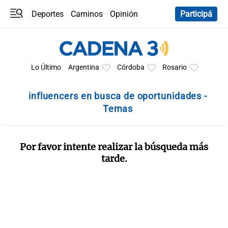
Deportes
Caminos
Opinión
Participá
Programas
Últimas coberturas
Últimas 24 h
En YouTube
Clima
Horóscopo
Lo Último
Argentina
Córdoba
Rosario
influencers en busca de oportunidades -
Temas
Por favor intente realizar la búsqueda más
tarde.