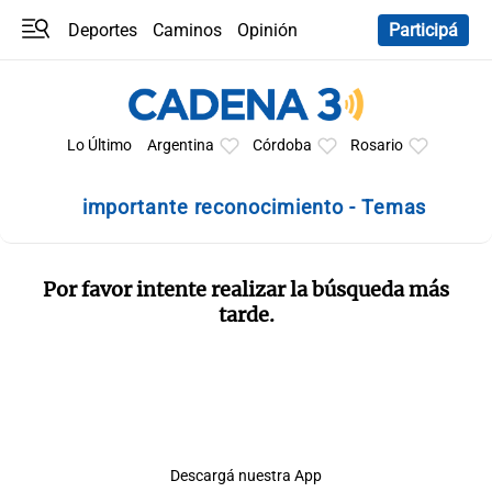
Deportes
Caminos
Opinión
Participá
Programas
Últimas coberturas
Últimas 24 h
En YouTube
Clima
Horóscopo
Lo Último
Argentina
Córdoba
Rosario
importante reconocimiento - Temas
Por favor intente realizar la búsqueda más
tarde.
Descargá nuestra App