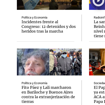
Política y Economía
Radioinf
Incidentes frente al
La sa
Congreso: 12 detenidos y dos
Reinh
heridos tras la marcha
nivel 
Notas
Notas
tiene
Editorial
Mundial 2026
La Sol
Política y Economía
Socieda
Fito Páez y Lali marcharon
El Pap
en Bariloche y Buenos Aires
ya est
contra la extranjerización de
ACA an
tierras
Papa 