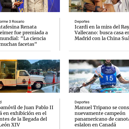
orme 3 Rosario
Deportes
ntafesina Renata
Icardi en la mira del Ra
eimer fue premiada a
Vallecano: busca casa e
mundial: "La ciencia
Madrid con la China Su
Notas
Notas
No
 muchas facetas"
e en Cadena 3
El huracán de Arequito
Cadena 3 en
d
Deportes
amóvil de Juan Pablo II
Manuel Tripano se con
á en exhibición en el
nuevamente campeón
tes de la llegada del
panamericano de canot
León XIV
eslalon en Canadá