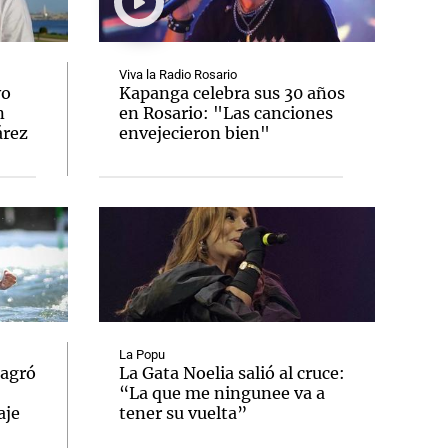
Viva la Radio Rosario
yo
Kapanga celebra sus 30 años
n
en Rosario: "Las canciones
Notas
árez
envejecieron bien"
tas
Notas
Venezuela de
 Groenlandia
Comprometidos
Madur
La Popu
sagró
La Gata Noelia salió al cruce:
“La que me ningunee va a
aje
tener su vuelta”