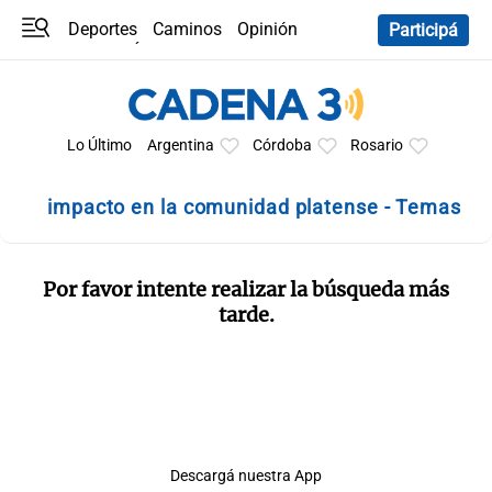
Deportes
Caminos
Opinión
Participá
Programas
Últimas coberturas
Últimas 24 h
En YouTube
Clima
Horóscopo
Lo Último
Argentina
Córdoba
Rosario
impacto en la comunidad platense - Temas
Por favor intente realizar la búsqueda más
tarde.
Descargá nuestra App